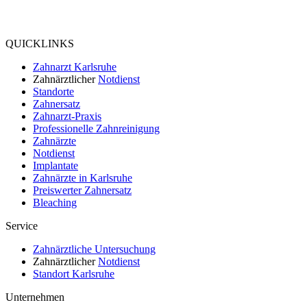
Bewertung
bei Google My Business:
4.8
QUICKLINKS
Zahnarzt Karlsruhe
Zahnärztlicher
Notdienst
Standorte
Zahnersatz
Zahnarzt-Praxis
Professionelle Zahnreinigung
Zahnärzte
Notdienst
Implantate
Zahnärzte in Karlsruhe
Preiswerter
Zahnersatz
Bleaching
Service
Zahnärztliche Untersuchung
Zahnärztlicher
Notdienst
Standort Karlsruhe
Unternehmen