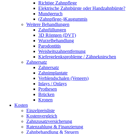
Richtige Zahnpflege
Elektrische Zahnbürste oder Handzahnbürste?
Mundgeruch
(Zahnpflege-)Kaugummis
Weitere Behandlungen
Zahnfüllungen
3D Röntgen (DVT)
Wurzelbehandlung
Parodontitis
Weisheitszahnentfernung
Kiefergelenksprobleme / Zähneknirschen
Zahnersatz
Zahnersatz
Zahnimplantate
Verblendschalen (Veneers)
Inlays / Onlays
Prothesen
Brücken
Kronen
Kosten
Einzelpreisliste
Kostenvergleich
Zahnzusatzversicherung
Ratenzahlung & Finanzierung
Zahnbehandlung & Steuern