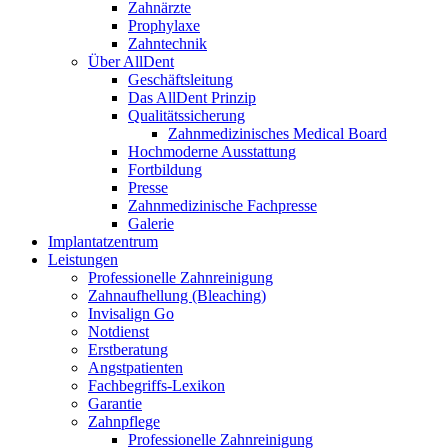
Zahnärzte
Prophylaxe
Zahntechnik
Über AllDent
Geschäftsleitung
Das AllDent Prinzip
Qualitätssicherung
Zahnmedizinisches Medical Board
Hochmoderne Ausstattung
Fortbildung
Presse
Zahnmedizinische Fachpresse
Galerie
Implantatzentrum
Leistungen
Professionelle Zahnreinigung
Zahnaufhellung (Bleaching)
Invisalign Go
Notdienst
Erstberatung
Angstpatienten
Fachbegriffs-Lexikon
Garantie
Zahnpflege
Professionelle Zahnreinigung