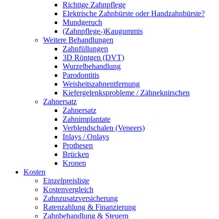
Richtige Zahnpflege
Elektrische Zahnbürste oder Handzahnbürste?
Mundgeruch
(Zahnpflege-)Kaugummis
Weitere Behandlungen
Zahnfüllungen
3D Röntgen (DVT)
Wurzelbehandlung
Parodontitis
Weisheitszahnentfernung
Kiefergelenksprobleme / Zähneknirschen
Zahnersatz
Zahnersatz
Zahnimplantate
Verblendschalen (Veneers)
Inlays / Onlays
Prothesen
Brücken
Kronen
Kosten
Einzelpreisliste
Kostenvergleich
Zahnzusatzversicherung
Ratenzahlung & Finanzierung
Zahnbehandlung & Steuern