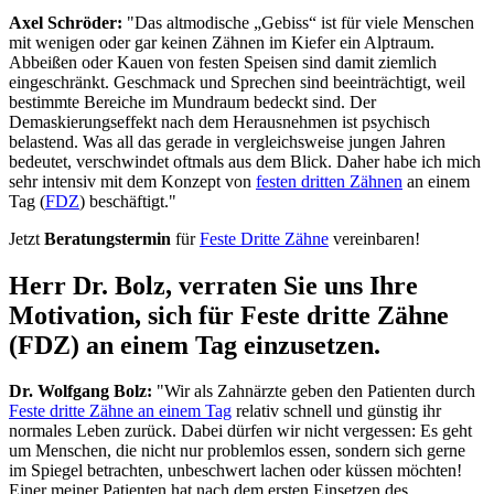
Axel Schröder:
"Das altmodische „Gebiss“ ist für viele Menschen
mit wenigen oder gar keinen Zähnen im Kiefer ein Alptraum.
Abbeißen oder Kauen von festen Speisen sind damit ziemlich
eingeschränkt. Geschmack und Sprechen sind beeinträchtigt, weil
bestimmte Bereiche im Mundraum bedeckt sind. Der
Demaskierungseffekt nach dem Herausnehmen ist psychisch
belastend. Was all das gerade in vergleichsweise jungen Jahren
bedeutet, verschwindet oftmals aus dem Blick. Daher habe ich mich
sehr intensiv mit dem Konzept von
festen dritten Zähnen
an einem
Tag (
FDZ
) beschäftigt."
Jetzt
Beratungstermin
für
Feste Dritte Zähne
vereinbaren!
Herr Dr. Bolz, verraten Sie uns Ihre
Motivation, sich für Feste dritte Zähne
(FDZ) an einem Tag einzusetzen.
Dr. Wolfgang Bolz:
"Wir als Zahnärzte geben den Patienten durch
Feste dritte Zähne an einem Tag
relativ schnell und günstig ihr
normales Leben zurück. Dabei dürfen wir nicht vergessen: Es geht
um Menschen, die nicht nur problemlos essen, sondern sich gerne
im Spiegel betrachten, unbeschwert lachen oder küssen möchten!
Einer meiner Patienten hat nach dem ersten Einsetzen des