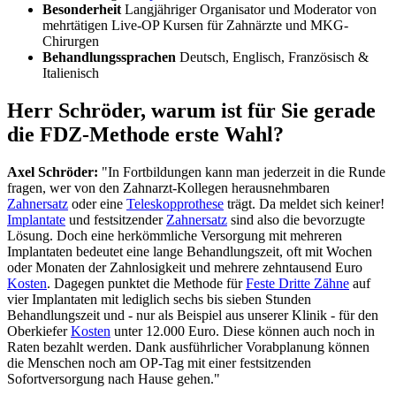
Besonderheit
Langjähriger Organisator und Moderator von
mehrtätigen Live-OP Kursen für Zahnärzte und MKG-
Chirurgen
Behandlungssprachen
Deutsch, Englisch, Französisch &
Italienisch
Herr Schröder, warum ist für Sie gerade
die FDZ-Methode erste Wahl?
Axel Schröder:
"In Fortbildungen kann man jederzeit in die Runde
fragen, wer von den Zahnarzt-Kollegen herausnehmbaren
Zahnersatz
oder eine
Teleskopprothese
trägt. Da meldet sich keiner!
Implantate
und festsitzender
Zahnersatz
sind also die bevorzugte
Lösung. Doch eine herkömmliche Versorgung mit mehreren
Implantaten bedeutet eine lange Behandlungszeit, oft mit Wochen
oder Monaten der Zahnlosigkeit und mehrere zehntausend Euro
Kosten
. Dagegen punktet die Methode für
Feste Dritte Zähne
auf
vier Implantaten mit lediglich sechs bis sieben Stunden
Behandlungszeit und - nur als Beispiel aus unserer Klinik - für den
Oberkiefer
Kosten
unter 12.000 Euro. Diese können auch noch in
Raten bezahlt werden. Dank ausführlicher Vorabplanung können
die Menschen noch am OP-Tag mit einer festsitzenden
Sofortversorgung nach Hause gehen."