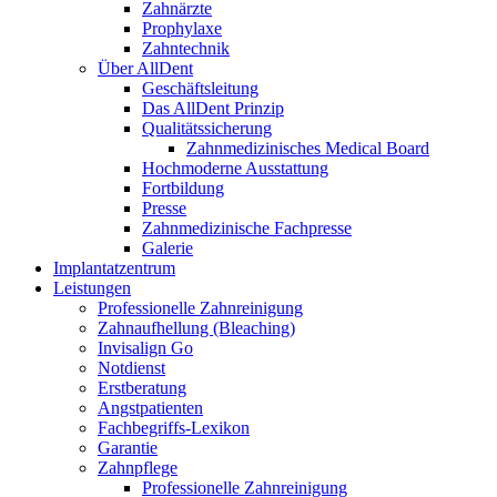
Zahnärzte
Prophylaxe
Zahntechnik
Über AllDent
Geschäftsleitung
Das AllDent Prinzip
Qualitätssicherung
Zahnmedizinisches Medical Board
Hochmoderne Ausstattung
Fortbildung
Presse
Zahnmedizinische Fachpresse
Galerie
Implantatzentrum
Leistungen
Professionelle Zahnreinigung
Zahnaufhellung (Bleaching)
Invisalign Go
Notdienst
Erstberatung
Angstpatienten
Fachbegriffs-Lexikon
Garantie
Zahnpflege
Professionelle Zahnreinigung